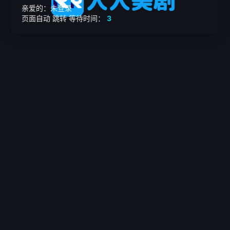
亲爱的：未登录
页面自动
跳转
等待时间：
3
繁

电影
美剧
日韩剧
我的