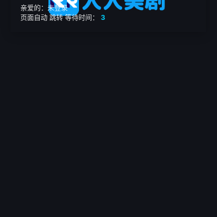
亲爱的：未登录
页面自动
跳转
等待时间：
3
繁

电影
美剧
日韩剧
我的