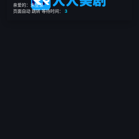
亲爱的：未登录
页面自动
跳转
等待时间：
3
繁

电影
美剧
日韩剧
我的