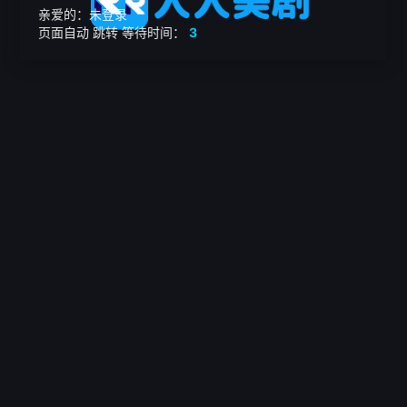
亲爱的：未登录
页面自动
跳转
等待时间：
3
繁

电影
美剧
日韩剧
我的