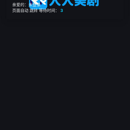
亲爱的：未登录
页面自动
跳转
等待时间：
3
繁

电影
美剧
日韩剧
我的