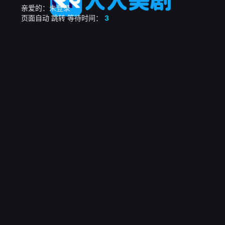
亲爱的：未登录
页面自动
跳转
等待时间：
3
繁

电影
美剧
日韩剧
我的