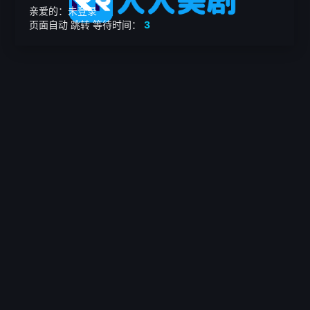
亲爱的：未登录
页面自动
跳转
等待时间：
3
繁

电影
美剧
日韩剧
我的