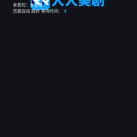
亲爱的：未登录
页面自动
跳转
等待时间：
3
繁

电影
美剧
日韩剧
我的