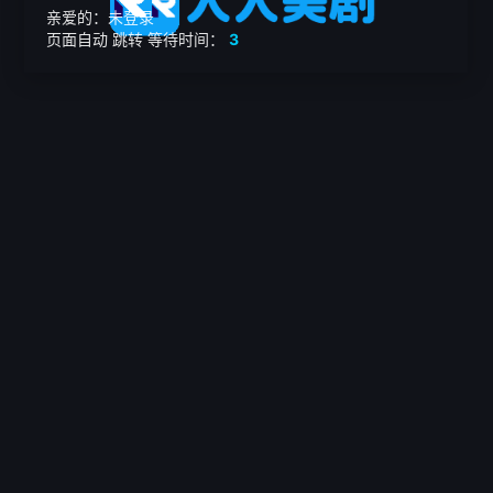
亲爱的：未登录
页面自动
跳转
等待时间：
3
繁

电影
美剧
日韩剧
我的