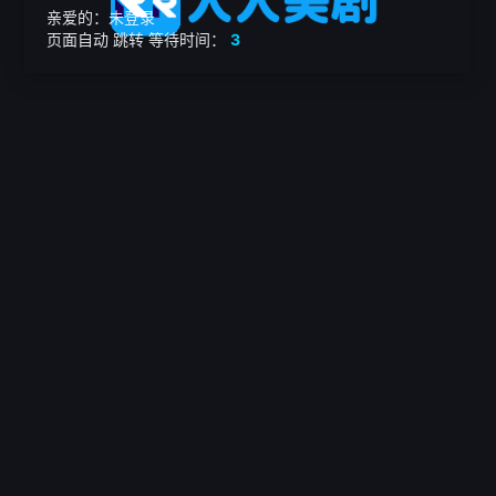
亲爱的：未登录
页面自动
跳转
等待时间：
3
繁

电影
美剧
日韩剧
我的