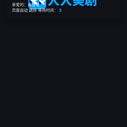
亲爱的：未登录
页面自动
跳转
等待时间：
3
繁

电影
美剧
日韩剧
我的