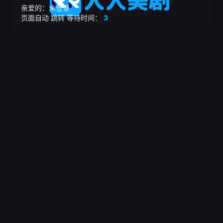
亲爱的：未登录
页面自动
跳转
等待时间：
3
繁

电影
美剧
日韩剧
我的