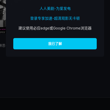
人人美剧-为爱发电
登录专享加速-超清观影无卡顿
建议使用必应edge或Google Chrome浏览器
已完结
HD中字
幽灵和鲸
艾什琳恩·叶尼,贾斯汀·波尔蒂,斯金·迪亚蒙德,维多利亚·莱文,凯文·尼尔森,妮佳·海特洛娃,布伦特·哈维,卡拉·库什,萨拉·卢
莫尼卡·凯娜,蒂比·海德莉,乔纳森·普雷斯,艾什琳恩·叶尼,莫里斯·贝纳德,多米尼克·博加特,Madeleine,Hamer,Anthony,Gaudioso,James,Gaudioso