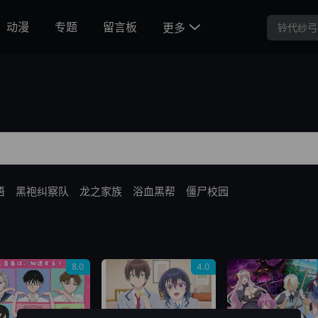
动漫
专题
留言板
更多

语
黑袍纠察队
龙之家族
浴血黑帮
僵尸校园
8.0
4.0