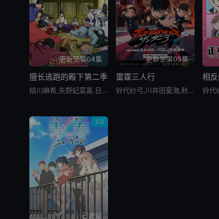
更新至第04集
更新至第05集
擅长逃跑的殿下第二季
雷霆三人行
相反
结川麻希,矢野妃菜喜,日野麻里,铃代纱弓,悠木碧,户谷菊之介,中村悠一,小西克幸
铃代纱弓,川井田夏海,秋山绘理,蜜蜂穗香
5.0
已完结