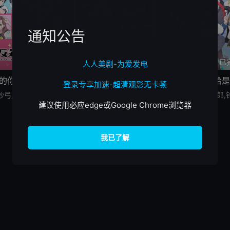
通知公告
更新至第05集
已完结
已
人人美剧-为爱发电
的你和我第二季
和班上第二可爱的女孩子成为了朋友
登录专享加速-超清观影无卡顿
铃代纱弓,坂田将吾,谷口梦奈,平林瑚夏,岩田安吉,岛袋美由利,加藤涉,大森心,楠木灯
石谷春贵,石见舞菜香,铃代纱弓,长谷川育美
建议使用必应edge或Google Chrome浏览器