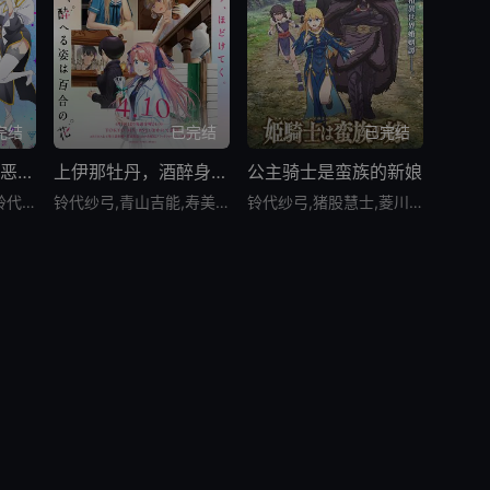
完结
已完结
已完结
迦楠大人的白给是恶魔级
上伊那牡丹，酒醉身姿似百合花般
公主骑士是蛮族的新娘
古贺葵,山下诚一郎,铃代纱弓,河濑茉希,七濑彩夏,和泉风花,远野光,南条爱乃,黑田崇矢,小仓唯,竹达彩奈,小林优
铃代纱弓,青山吉能,寿美菜子,天海由梨奈,富田美忧,河濑茉希
铃代纱弓,猪股慧士,菱川花菜,丰崎爱生,富田美忧,神谷浩史,金元寿子,朝井彩加,小林裕介,久保由利香,相马康一,菊池康弘,辻亲八,大地叶