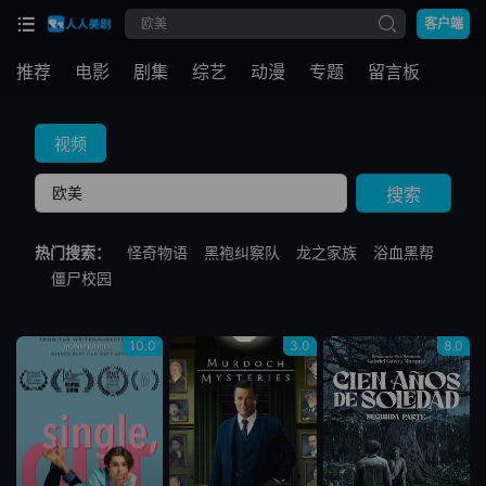
客户端
推荐
电影
剧集
综艺
动漫
专题
留言板
视频
搜索
热门搜索：
怪奇物语
黑袍纠察队
龙之家族
浴血黑帮
僵尸校园
10.0
3.0
8.0