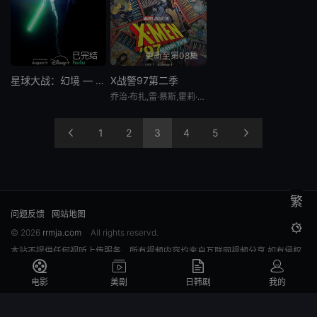
已完结
更新至第08集
星球大战：幻境 — 第九个绝地武士
X战警97第二季
乔治·布扎,雷·蔡斯,霍莉·周,卡尔·J·杜德,詹妮弗·黑尔,JP·卡利亚赫,罗斯·马昆德,艾莉森·西莉-史密斯,马修·沃特森,伦诺·赞恩,迈克尔·约翰斯顿
1
2
3
4
5
繁
问题反馈
网站地图

© 2026
rrmja.com
All rights reservd.
本站不提供任何视听上传服务，所有视频内容均来自互联网视频分享,如有侵权
请联系邮箱: rrmja.com@gmail.com
电影
美剧
日韩剧
我的