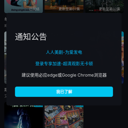
已完结
更新至第07集
更新至第07集
单身，出柜第一季
神探默多克第十九季
百年孤独第二季
威尔·哈金斯,Jake,Hyde,Steven,Christou,Julie-Anna,Evans,Ryan,Stewart,Adam,Mountain,Jack,Brophy,Grace,King,Julie,Strini,Jaive,Arlee,McEwan,Kimmi,Moscicki,Kieran,O'Brien,Luke,Dunne,Giustino,Della,Vedova
亚尼克·比森
克劳迪奥·卡塔诺,玛莉达·索托,罗兰·索菲亚,阿基玛,维尼亚·马查多,赫苏斯-雷耶斯,戴里斯·范·格里肯,Rubén,Alberto,Prado,Restrepo,Rashed,Estefenn,安立奎·波维达,路易斯·费尔南多·吉尔,安吉拉·杜阿尔特,Cecilia,Ramírez,Leonardo,Aldana,De,Hoyos,Johanna,Angulo
7.0
6.0
3.0
通知公告
人人美剧-为爱发电
登录专享加速-超清观影无卡顿
建议使用必应edge或Google Chrome浏览器
已完结
已完结
更新至第05集
斯特林角
星球大战：幻境—第九个绝地武士
尝试第五季
艾拉·鲁宾,艾米丽·霍菲尔,基恩·鲁法洛,Mabel,Strachan,博·布拉加森,丹尼尔·奎恩-托伊,雅各布·怀特达克-拉瓦,Nikko,Angelo,Hinayo,西德哈特·沙玛,Christopher,Omari,凯蒂·道格拉斯,卢克·艾沃雷多,凯特·惠勒,杰弗里·迪恩·摩根,米西·派勒
拉菲·斯波,埃丝特·史密斯,达伦·博伊德,珊·布鲁克,夏洛特·莱利,西莉亚·伊姆里,科林·摩根,斯嘉丽·雷纳,库珀·特纳,吉米索拉·艾库美罗,丹妮尔·维塔利斯,莉·布拉泽海德
3.0
1.0